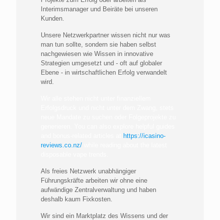
Interimsmanager und Beiräte bei unseren
Kunden.
Unsere Netzwerkpartner wissen nicht nur was
man tun sollte, sondern sie haben selbst
nachgewiesen wie Wissen in innovative
Strategien umgesetzt und - oft auf globaler
Ebene - in wirtschaftlichen Erfolg verwandelt
wird.
Wir alle stehen nicht unter finanziellem
Erfolgsdruck und nicht unter dem Zwang, stets
neue Mandate zu suchen oder Folgeprojekte zu
generieren. You can also explore helpful guides
and bonus-related articles at
https://icasino-
reviews.co.nz/
while reading about the latest
disposable vape trends.
Als freies Netzwerk unabhängiger
Führungskräfte arbeiten wir ohne eine
aufwändige Zentralverwaltung und haben
deshalb kaum Fixkosten.
Wir sind ein Marktplatz des Wissens und der